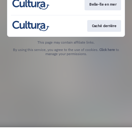
Belle-île en mer
Caché derrière
This page may contain affiliate links.
By using this service, you agree to the use of cookies.
Click here
to
manage your permissions.