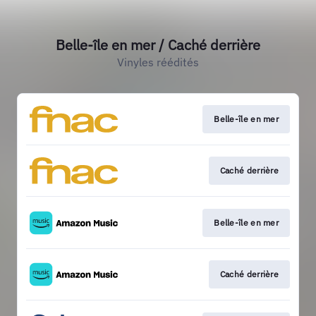
Belle-île en mer / Caché derrière
Vinyles réédités
Belle-île en mer
Caché derrière
Belle-île en mer
Caché derrière